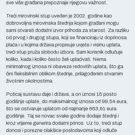
sve više građana prepoznaje njegovu važnost.
Treći mirovinski stup uveden je 2002. godine kao
dobrovoljna mirovinska štednja kojom građani mogu
sami stvarati dodatni izvor prihoda za starost. Za razliku
od prvog i drugog stupa, koji se financiraju iz doprinosa
plaća i u kojima država propisuje uvjete i visinu uplata,
treći stup pruža slobodu izbora. Sam korisnik odlučuje
koliko, kada i koliko često želi uplaćivati. Nema
minimalnog iznosa ni obaveze redovitih uplata, što ga
čini fleksibilnim oblikom štednje, prilagođenim stvarnim
životnim okolnostima.
Poticaj sustavu daje i država, a on iznosi 15 posto
godišnje uplate, do maksimalnog iznosa od 99,54 eura,
što se ostvaruje uplatom od najmanje 663,61 eura
godišnje. Taj se novac svake godine dodaje štednji i
kroz vrijeme generira dodatni prinos. Uz to, treći stup
donosi i porezne olakšice poslodavcima koji odluče