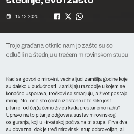
štednje, evo i zašto‘
event
15.12.2025.
Troje građana otkrilo nam je zašto su se
odlučili na štednju u trećem mirovinskom stupu
Kad se govori o mirovini, većina ljudi zamišlja godine koje
su daleko u budućnosti. Zamišljaju razdoblje u kojem se
konačno usporava, troškovi se smanjuju, a život postaje
mirniji. No, ono što često izostane iz te slike jest
pitanje: od čega ćemo živjeti kada prestanemo raditi?
Upravo na to pitanje odgovara sustav mirovinskog
osiguranja, koji u Hrvatskoj počiva na tri stupa. Prva dva
su obvezna, dok je treći mirovinski stup dobrovoljan, ali