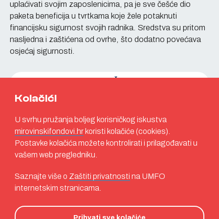
uplaćivati svojim zaposlenicima, pa je sve češće dio
paketa beneficija u tvrtkama koje žele potaknuti
financijsku sigurnost svojih radnika. Sredstva su pritom
nasljedna i zaštićena od ovrhe, što dodatno povećava
osjećaj sigurnosti.
Kolačići
U svrhu pružanja boljeg korisničkog iskustva
mirovinskifondovi.hr
koristi kolačiće (cookies).
Postavke kolačića možete kontrolirati i prilagođavati u
vašem web pregledniku.
Saznajte više o
Zaštiti privatnosti
na UMFO
internetskim stranicama.
Hanzna Media
Prihvati sve kolačiće