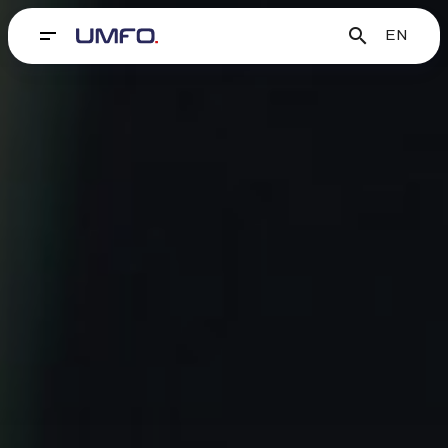
search
EN