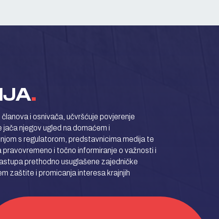
IJA
.
e članova i osnivača, učvršćuje povjerenje
 te jača njegov ugled na domaćem i
njom s regulatorom, predstavnicima medija te
 pravovremeno i točno informiranje o važnosti i
 zastupa prethodno usuglašene zajedničke
jem zaštite i promicanja interesa krajnjih