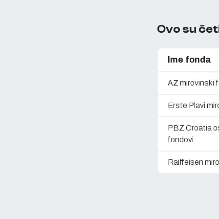
Ovo su čet
Ime fonda
AZ mirovinski 
Erste Plavi mir
PBZ Croatia os
fondovi
Raiffeisen miro