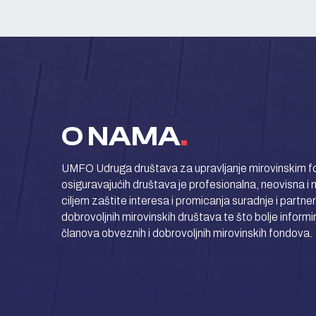
O NAMA
.
UMFO Udruga društava za upravljanje mirovinskim fo
osiguravajućih društava je profesionalna, neovisna i 
ciljem zaštite interesa i promicanja suradnje i partne
dobrovoljnih mirovinskih društava te što bolje informi
članova obveznih i dobrovoljnih mirovinskih fondova.