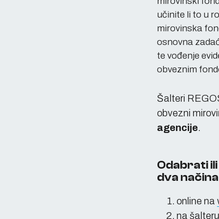
mirovinski fond
učinite li to u
mirovinska fon
osnovna zadaća
te vođenje evid
obveznim fond
Šalteri REGOS-
obvezni mirov
agencije
.
Odabrati il
dva načina
online na
na šalter