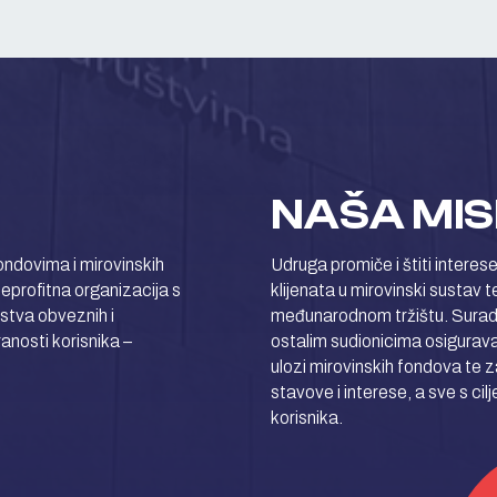
NAŠA MIS
ndovima i mirovinskih
Udruga promiče i štiti interes
neprofitna organizacija s
klijenata u mirovinski sustav
rstva obveznih i
međunarodnom tržištu. Surad
ranosti korisnika –
ostalim sudionicima osigurava
ulozi mirovinskih fondova te
stavove i interese, a sve s cil
korisnika.