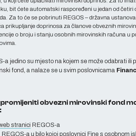
, u koji ćete uplaćivati mirovinski doprinos. Za to ima
 roku, bit ćete automatski raspoređeni u jedan od četir
da. Za to će se pobrinuti REGOS – državna ustanova č
 prikupljanje doprinosa za članove obveznih mirovi
encije o broju i stanju osobnih mirovinskih računa u p
ovima.
a jedino su mjesto na kojem se može odabrati ili p
inski fond, a nalaze se u svim poslovnicama
Financ
i promijeniti obvezni mirovinski fond m
:
web stranici
REGOS-a
u REGOS-a u bilo kojoj poslovnici Fine s osobnom 