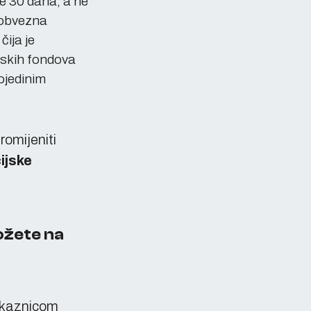
te 30 dana, a ne
i obvezna
ija je
nskih fondova
ojedinim
romijeniti
ijske
ožete na
iskaznicom