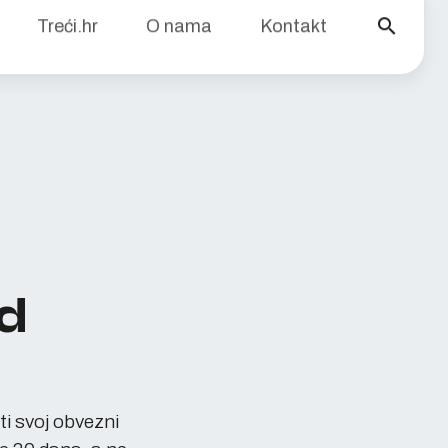
search
Treći.hr
O nama
Kontakt
nd
ti svoj obvezni